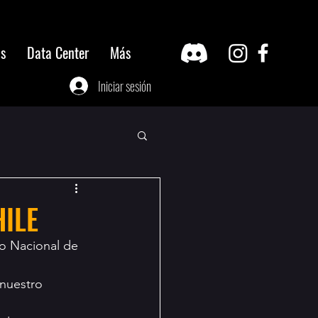
os
Data Center
Más
Iniciar sesión
ILE
o Nacional de 
nuestro 