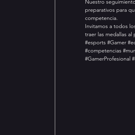
Nuestro seguimiento 
preparativos para qu
competencia.
Invitamos a todos lo
traer las medallas al 
#esports
#Gamer
#e
#competencias
#mun
#GamerProfesional
#