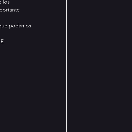
 los 
portante 
a que podamos 
OE