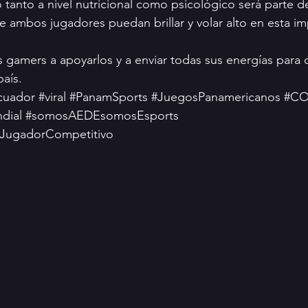
tanto a nivel nutricional como psicológico será parte de
e ambos jugadores puedan brillar y volar alto en esta im
s gamers a apoyarlos y a enviar todas sus energías par
país.
cuador
#viral
#PanamSports
#JuegosPanamericanos
#C
dial
#somosAEDEsomosEsports
JugadorCompetitivo