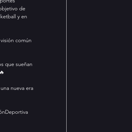
portes 
objetivo de 
ketball y en 
 visión común 
os que sueñan 
🔥
 una nueva era 
ónDeportiva