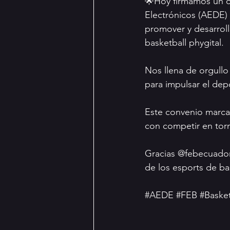
🌟Hoy firmamos un co
Electrónicos (AEDE) 
promover y desarroll
basketball phygital.
Nos llena de orgullo
para impulsar el depo
Este convenio marca 
con competir en torn
Gracias @febecuador 
de los esports de ba
#AEDE
#FEB
#Basket