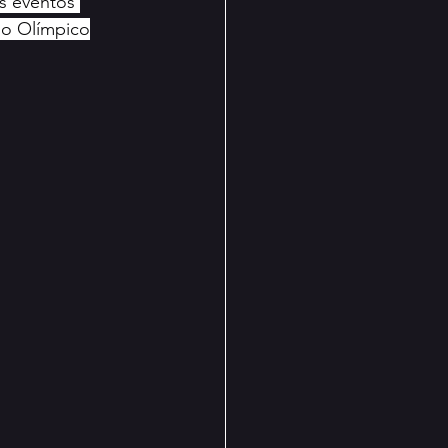
os eventos 
clo Olímpico