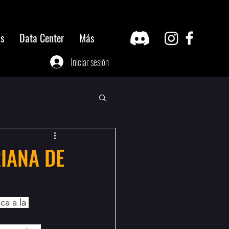
os
Data Center
Más
Iniciar sesión
IANA DE
ca a la 