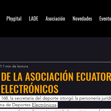
Phygital
LADE
Asociación
Novedades
Event
21
1 min de lectura
 DE LA ASOCIACIÓN ECUATOR
 ELECTRÓNICOS
168, la secretaría del deporte otorgó la personería jurídi
ana de Deportes 
Electrónicos
.