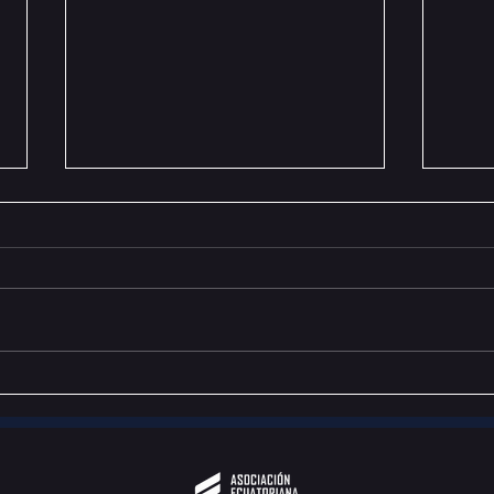
Torneo Selectivo Nacional -
Comun
eFootball Open 2026
World