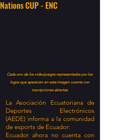
Nations CUP - ENC
Cada uno de los videojuegos representados por los 
logos que aparecen en esta imagen cuenta con 
inscripciones abiertas.
La Asociación Ecuatoriana de 
Deportes Electrónicos 
(AEDE) informa a la comunidad 
de esports de Ecuador:
Ecuador ahora no cuenta con 