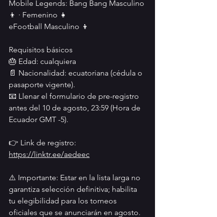
Mobile Legends: Bang Bang Masculino 
👦 · Femenino 👧
eFootball Masculino 👦
Requisitos básicos
🎂 Edad: cualquiera
📄 Nacionalidad: ecuatoriana (cédula o 
pasaporte vigente).
📧 Llenar el formulario de pre-registro 
antes del 10 de agosto, 23:59 (Hora de 
Ecuador GMT -5).
👉 Link de registro: 
https://linktr.ee/aedeec
⚠️ Importante: Estar en la lista larga no 
garantiza selección definitiva; habilita 
tu elegibilidad para los torneos 
oficiales que se anunciarán en agosto.