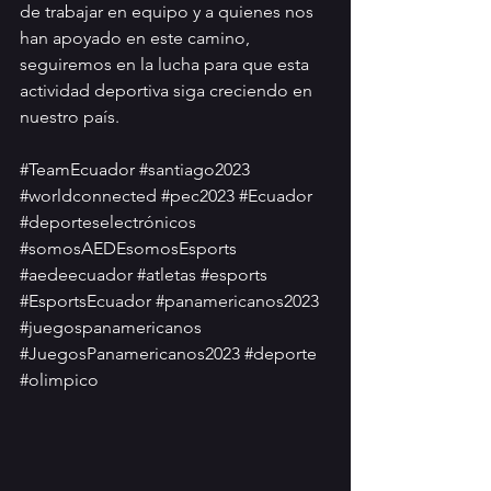
de trabajar en equipo y a quienes nos 
han apoyado en este camino, 
seguiremos en la lucha para que esta 
actividad deportiva siga creciendo en 
nuestro país.
#TeamEcuador
#santiago2023
#worldconnected
#pec2023
#Ecuador
#deporteselectrónicos
#somosAEDEsomosEsports
#aedeecuador
#atletas
#esports
#EsportsEcuador
#panamericanos2023
#juegospanamericanos
#JuegosPanamericanos2023
#deporte
#olimpico