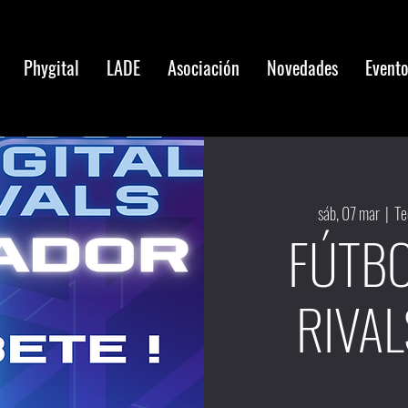
Phygital
LADE
Asociación
Novedades
Event
sáb, 07 mar
  |  
Te
FÚTBO
RIVA