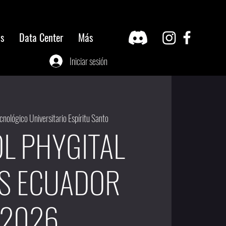
os
Data Center
Más
Iniciar sesión
cnológico Universitario Espíritu Santo
L PHYGITAL
LS ECUADOR
2026