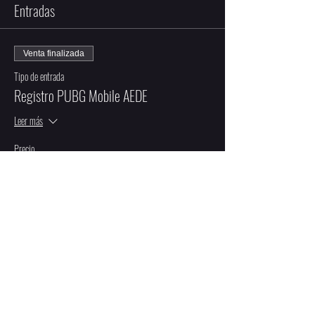
Entradas
Venta finalizada
Tipo de entrada
Registro PUBG Mobile AEDE
Leer más
Precio
De $10,00 a $40,00
Equipo
$40,00
Equipo con 3 LADE Élite
$10,00