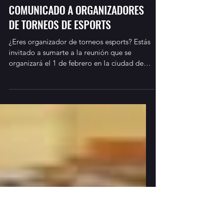
oficial841
22 ene 2025
1 min de lectura
COMUNICADO A ORGANIZADORES
DE TORNEOS DE ESPORTS
¿Eres organizador de torneos esports? Estás
invitado a sumarte a la reunión que se
organizará el 1 de febrero en la ciudad de
Guayaquil,...