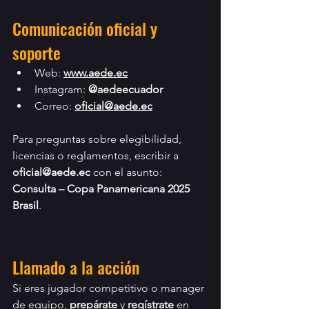
Comunicación oficial y 
soporte
Web: 
www.aede.ec
Instagram: 
@aedeecuador
Correo: 
oficial@aede.ec
Para preguntas sobre elegibilidad, 
licencias o reglamentos, escribir a 
oficial@aede.ec
 con el asunto: 
Consulta – Copa Panamericana 2025 
Brasil
.
Llamado a la acción
Si eres jugador competitivo o manager 
de equipo, 
prepárate
 y 
regístrate
 en 